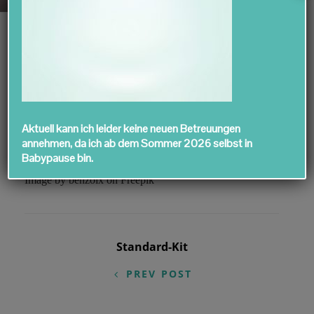
Aktuell kann ich leider keine neuen Betreuungen
annehmen, da ich ab dem Sommer 2026 selbst in
Babypause bin.
Image by benzoix on Freepik
Beitragsnavigation
Standard-Kit
PREV POST